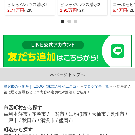
ビレッジハウス清水2号棟
ビレッジハウス清水2号棟
コーポセビ
2.74万円
/ 2K
2.91万円
/ 2K
5.4万円
/ 2
ページトップへ
湯沢市の不動産｜IESQO（株式会社イエスコ）
>
ブログ記事一覧
>
不動産購入
後に届くお尋ねとは？内容や適切な対処法もご紹介！
市区町村から探す
由利本荘市
/
花巻市
/
一関市
/
にかほ市
/
大仙市
/
奥州市
/
二戸市
/
秋田市
/
湯沢市
/
盛岡市
町名から探す