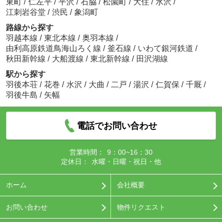
東町
/
仁左平
/
平沢
/
石脇
/
松園町
/
大住
/
水沢
/
江刺岩谷堂
/
渋民
/
象潟町
路線から探す
羽越本線
/
東北本線
/
奥羽本線
/
由利高原鉄道鳥海山ろく線
/
釜石線
/
いわて銀河鉄道
/
秋田新幹線
/
大船渡線
/
東北新幹線
/
田沢湖線
駅から探す
羽後本荘
/
花巻
/
水沢
/
大曲
/
二戸
/
湯沢
/
仁賀保
/
千厩
/
羽後牛島
/
矢幅
電話でお問い合わせ
営業時間：
9：00~16：30
定休日：
水曜・日曜・祝日・他
ホーム
会社概要
お問い合わせ
物件リクエスト