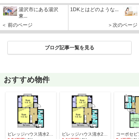
湯沢市にある湯沢
1DKとはどのような...
東...
＜ 前のページ
＞次のページ
ブログ記事一覧を見る
おすすめ物件
ビレッジハウス清水2号棟
ビレッジハウス清水2号棟
コーポセビ