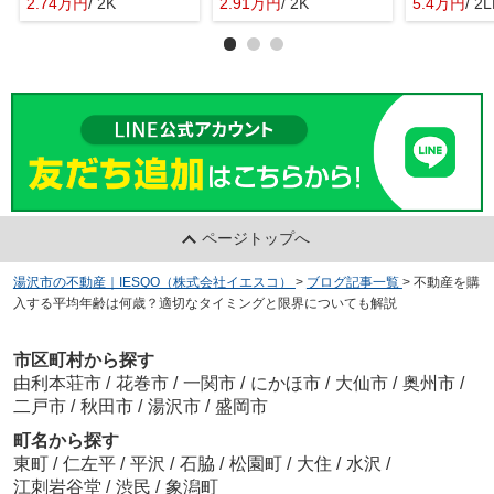
2.74万円
/ 2K
2.91万円
/ 2K
5.4万円
/ 2
ページトップへ
湯沢市の不動産｜IESQO（株式会社イエスコ）
>
ブログ記事一覧
>
不動産を購
入する平均年齢は何歳？適切なタイミングと限界についても解説
市区町村から探す
由利本荘市
/
花巻市
/
一関市
/
にかほ市
/
大仙市
/
奥州市
/
二戸市
/
秋田市
/
湯沢市
/
盛岡市
町名から探す
東町
/
仁左平
/
平沢
/
石脇
/
松園町
/
大住
/
水沢
/
江刺岩谷堂
/
渋民
/
象潟町