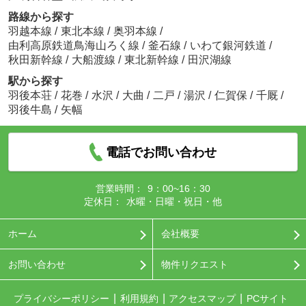
路線から探す
羽越本線
/
東北本線
/
奥羽本線
/
由利高原鉄道鳥海山ろく線
/
釜石線
/
いわて銀河鉄道
/
秋田新幹線
/
大船渡線
/
東北新幹線
/
田沢湖線
駅から探す
羽後本荘
/
花巻
/
水沢
/
大曲
/
二戸
/
湯沢
/
仁賀保
/
千厩
/
羽後牛島
/
矢幅
電話でお問い合わせ
営業時間：
9：00~16：30
定休日：
水曜・日曜・祝日・他
ホーム
会社概要
お問い合わせ
物件リクエスト
プライバシーポリシー
利用規約
アクセスマップ
PCサイト