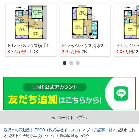
ビレッジハウス横手1号棟
ビレッジハウス清水2号棟
3.77万円
/ 2LDK
2.91万円
/ 2K
4.05万円
/ 
ページトップへ
湯沢市の不動産｜IESQO（株式会社イエスコ）
>
ブログ記事一覧
>
湯沢市にあ
る湯沢市立皆瀬小学校について！通学区域もご紹介