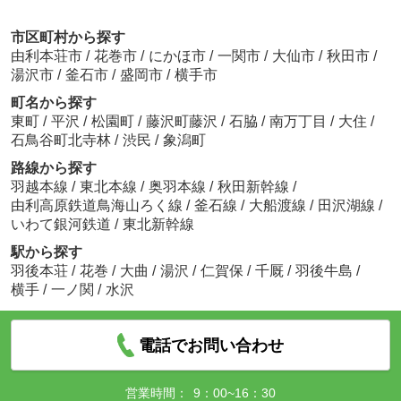
市区町村から探す
由利本荘市
/
花巻市
/
にかほ市
/
一関市
/
大仙市
/
秋田市
/
湯沢市
/
釜石市
/
盛岡市
/
横手市
町名から探す
東町
/
平沢
/
松園町
/
藤沢町藤沢
/
石脇
/
南万丁目
/
大住
/
石鳥谷町北寺林
/
渋民
/
象潟町
路線から探す
羽越本線
/
東北本線
/
奥羽本線
/
秋田新幹線
/
由利高原鉄道鳥海山ろく線
/
釜石線
/
大船渡線
/
田沢湖線
/
いわて銀河鉄道
/
東北新幹線
駅から探す
羽後本荘
/
花巻
/
大曲
/
湯沢
/
仁賀保
/
千厩
/
羽後牛島
/
横手
/
一ノ関
/
水沢
電話でお問い合わせ
営業時間：
9：00~16：30