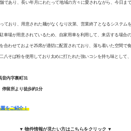
つ老舗であり、長い年月にわたって地域の方々に愛されながら、今日ま
となっており、用意された麺がなくなり次第、営業終了となるシステム
駐車場が用意されているため、自家用車を利用して、来店する場合
を合わせておよそ25席が適切に配置されており、落ち着いた空間で
二八そば粉を使用しており太めに打たれた強いコシを持ち味として
音内字裏町31
」停留所より徒歩約1分
も園をご紹介！
▼ 物件情報が見たい方はこちらをクリック ▼