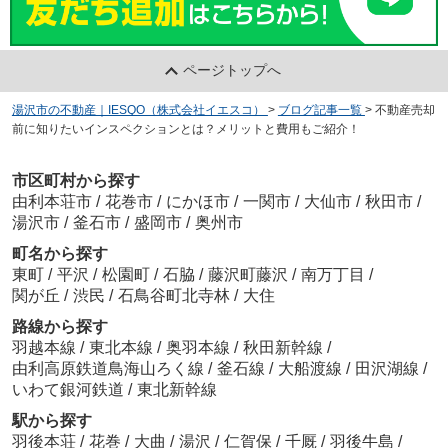
ページトップへ
湯沢市の不動産｜IESQO（株式会社イエスコ）
>
ブログ記事一覧
>
不動産売却
前に知りたいインスペクションとは？メリットと費用もご紹介！
市区町村から探す
由利本荘市
/
花巻市
/
にかほ市
/
一関市
/
大仙市
/
秋田市
/
湯沢市
/
釜石市
/
盛岡市
/
奥州市
町名から探す
東町
/
平沢
/
松園町
/
石脇
/
藤沢町藤沢
/
南万丁目
/
関が丘
/
渋民
/
石鳥谷町北寺林
/
大住
路線から探す
羽越本線
/
東北本線
/
奥羽本線
/
秋田新幹線
/
由利高原鉄道鳥海山ろく線
/
釜石線
/
大船渡線
/
田沢湖線
/
いわて銀河鉄道
/
東北新幹線
駅から探す
羽後本荘
/
花巻
/
大曲
/
湯沢
/
仁賀保
/
千厩
/
羽後牛島
/