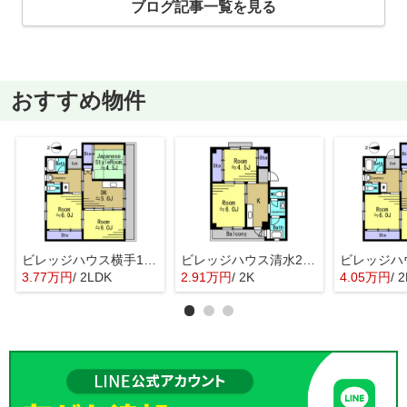
ブログ記事一覧を見る
おすすめ物件
ビレッジハウス横手1号棟
ビレッジハウス清水2号棟
3.77万円
/ 2LDK
2.91万円
/ 2K
4.05万円
/ 