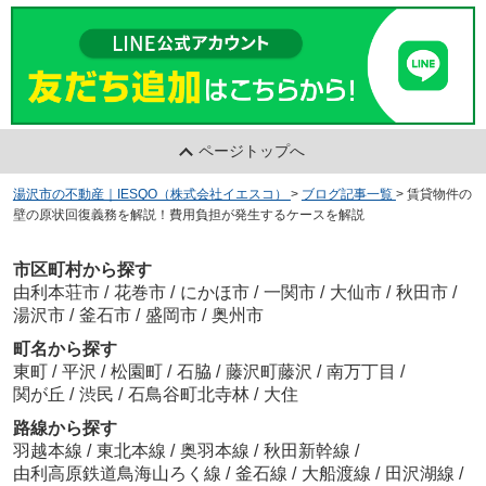
ページトップへ
湯沢市の不動産｜IESQO（株式会社イエスコ）
>
ブログ記事一覧
>
賃貸物件の
壁の原状回復義務を解説！費用負担が発生するケースを解説
市区町村から探す
由利本荘市
/
花巻市
/
にかほ市
/
一関市
/
大仙市
/
秋田市
/
湯沢市
/
釜石市
/
盛岡市
/
奥州市
町名から探す
東町
/
平沢
/
松園町
/
石脇
/
藤沢町藤沢
/
南万丁目
/
関が丘
/
渋民
/
石鳥谷町北寺林
/
大住
路線から探す
羽越本線
/
東北本線
/
奥羽本線
/
秋田新幹線
/
由利高原鉄道鳥海山ろく線
/
釜石線
/
大船渡線
/
田沢湖線
/