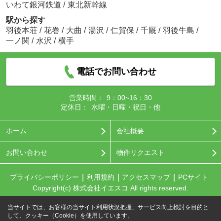
いわて銀河鉄道
/
東北新幹線
駅から探す
羽後本荘
/
花巻
/
大曲
/
湯沢
/
仁賀保
/
千厩
/
羽後牛島
/
一ノ関
/
水沢
/
横手
電話でお問い合わせ
営業時間：
9：00~16：30
定休日：
水曜・日曜・祝日・他
ホーム
会社概要
お問い合わせ
物件リクエスト
プライバシーポリシー
利用規約
アクセスマップ
PCサイト
Copyright(c) 株式会社イエスコ All rights reserved.
当サイトでは、お客様の当サイト利用状況把握、サービス向上検討を目的と
して、クッキー（Cookie）を使用しています。