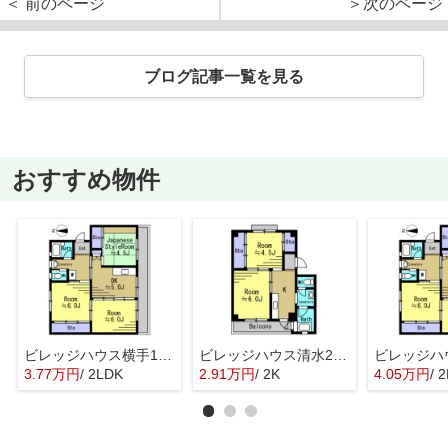
＜ 前のページ
＞次のページ
ブログ記事一覧を見る
おすすめ物件
ビレッジハウス横手1号棟
ビレッジハウス清水2号棟
3.77万円
/ 2LDK
2.91万円
/ 2K
4.05万円
/ 