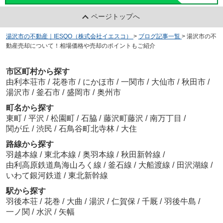
ページトップへ
湯沢市の不動産｜IESQO（株式会社イエスコ）
>
ブログ記事一覧
>
湯沢市の不
動産売却について！相場価格や売却のポイントもご紹介
市区町村から探す
由利本荘市
/
花巻市
/
にかほ市
/
一関市
/
大仙市
/
秋田市
/
湯沢市
/
釜石市
/
盛岡市
/
奥州市
町名から探す
東町
/
平沢
/
松園町
/
石脇
/
藤沢町藤沢
/
南万丁目
/
関が丘
/
渋民
/
石鳥谷町北寺林
/
大住
路線から探す
羽越本線
/
東北本線
/
奥羽本線
/
秋田新幹線
/
由利高原鉄道鳥海山ろく線
/
釜石線
/
大船渡線
/
田沢湖線
/
いわて銀河鉄道
/
東北新幹線
駅から探す
羽後本荘
/
花巻
/
大曲
/
湯沢
/
仁賀保
/
千厩
/
羽後牛島
/
一ノ関
/
水沢
/
矢幅