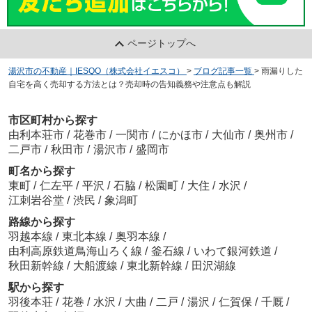
ページトップへ
湯沢市の不動産｜IESQO（株式会社イエスコ）
>
ブログ記事一覧
>
雨漏りした
自宅を高く売却する方法とは？売却時の告知義務や注意点も解説
市区町村から探す
由利本荘市
/
花巻市
/
一関市
/
にかほ市
/
大仙市
/
奥州市
/
二戸市
/
秋田市
/
湯沢市
/
盛岡市
町名から探す
東町
/
仁左平
/
平沢
/
石脇
/
松園町
/
大住
/
水沢
/
江刺岩谷堂
/
渋民
/
象潟町
路線から探す
羽越本線
/
東北本線
/
奥羽本線
/
由利高原鉄道鳥海山ろく線
/
釜石線
/
いわて銀河鉄道
/
秋田新幹線
/
大船渡線
/
東北新幹線
/
田沢湖線
駅から探す
羽後本荘
/
花巻
/
水沢
/
大曲
/
二戸
/
湯沢
/
仁賀保
/
千厩
/