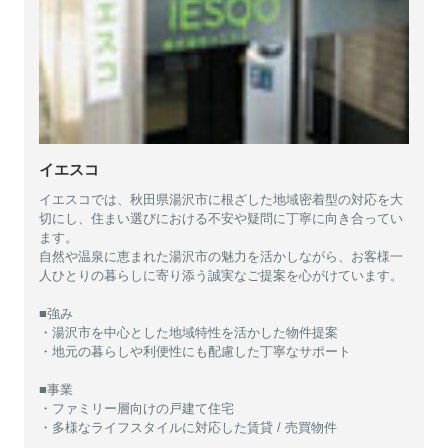
イエスコ
イエスコでは、秋田県湯沢市に根ざした地域密着型の対応を大
切にし、住まい選びにおける不安や疑問に丁寧に向き合ってい
ます。
自然や温泉に恵まれた湯沢市の魅力を活かしながら、お客様一
人ひとりの暮らしに寄り添う誠実なご提案を心がけています。
■強み
・湯沢市を中心とした地域特性を活かした物件提案
・地元の暮らしや利便性にも配慮した丁寧なサポート
■事業
・ファミリー層向けの戸建て住宅
・多様なライフスタイルに対応した賃貸 / 売買物件