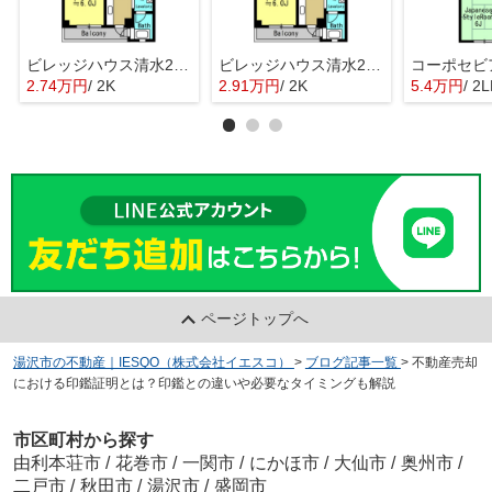
ビレッジハウス清水2号棟
ビレッジハウス清水2号棟
コーポセビ
2.74万円
/ 2K
2.91万円
/ 2K
5.4万円
/ 2
ページトップへ
湯沢市の不動産｜IESQO（株式会社イエスコ）
>
ブログ記事一覧
>
不動産売却
における印鑑証明とは？印鑑との違いや必要なタイミングも解説
市区町村から探す
由利本荘市
/
花巻市
/
一関市
/
にかほ市
/
大仙市
/
奥州市
/
二戸市
/
秋田市
/
湯沢市
/
盛岡市