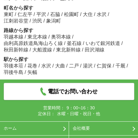
町名から探す
東町
/
仁左平
/
平沢
/
石脇
/
松園町
/
大住
/
水沢
/
江刺岩谷堂
/
渋民
/
象潟町
路線から探す
羽越本線
/
東北本線
/
奥羽本線
/
由利高原鉄道鳥海山ろく線
/
釜石線
/
いわて銀河鉄道
/
秋田新幹線
/
大船渡線
/
東北新幹線
/
田沢湖線
駅から探す
羽後本荘
/
花巻
/
水沢
/
大曲
/
二戸
/
湯沢
/
仁賀保
/
千厩
/
羽後牛島
/
矢幅
電話でお問い合わせ
営業時間：
9：00~16：30
定休日：
水曜・日曜・祝日・他
ホーム
会社概要